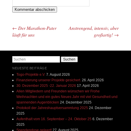
←
Der Marathon-Pater
Anstrengend, intensiv, aber
Beitrags-Navigation
läuft für uns
großartig!
→
Suchen
NEUESTE BEITRÄGE
Togo-Projekte e.V.
7. August 2026
Finanzierung unserer Projekte gesichert.
26. April 2026
30. Dezember 2025 -22. Januar 2026
17. April 2026
Allen Mitgliedern und Freunden wünschen wir Frohe
Weihnachten und ein gutes Neues Jahr mit viel Gesundheit und
spannenden Augenblicken
24. Dezember 2025
Protokoll der Jahreshauptversammlung 2025
24. Dezember
2025
Aufenthalt vom 16. September – 24. Oktober 25
6. Dezember
2025
Spendendose geleert!
27. August 2025