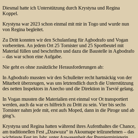
Diesmal hatte ich Unterstützung durch Krystyna und Regina
Koppel.
Krystyna war 2023 schon einmal mit mir in Togo und wurde nun
von Regina begleitet.
Zu Dritt konnten wir den Schulanfang für Agbodrafo und Vogan
vorbereiten. An jedem Ort 25 Tornister und 25 Sportbeutel mit
Material füllen und beschriften und dazu die Baustelle in Agbodrafo
– das war schon eine Aufgabe.
Nie geht es ohne zusätzliche Herausforderungen ab:
In Agbodrafo mussten wir den Schulleiter recht hartnäckig von der
Mitarbeit überzeugen, was uns letztendlich durch die Unterstützung
des netten Inspektors in Anecho und die Direktion in Tsevié gelang.
In Vogan mussten die Materialien erst einmal vor Ot transportiert
werden, auch da war es hilfreich zu Dritt zu sein. Vier bis sechs
Tornister nahm jede mit, erst aufs Moped, dann in die Piroge und ab
ging’s.
Krystyna und Regina hatten während ihres Aufenthaltes die Chance,
am traditionellen Fest „Dzawuza“ in Akoumape teilzunehmen – das
wichtigste Fest im Jahr, unter Anwesenheit der Premierministerin