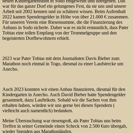
neuen Kindergartenraum in Sodo eingeweiht und übergeben. Das
war für das ganze Dorf ein gelungenes Fest, da sie uns und unsere
Arbeit seit 2002 kennen und zu schätzen wissen. Beim Aufenthalt
2022 kamen Spendengelder in Höhe von über 21.000 € zusammen.
Für unseren Verein eine Riesensumme, die die Finanzierung des
Anbaus in Sodo sicherte. Daher war es nicht erstaunlich, dass Pater
Tobias eine tollen Empfang von der Trommelgruppe und den
begeisterten Dorfbewohnern erhielt.
2023 war Pater Tobias mit dem Journalisten Davis Bieber zum
Marathon noch einmal in Togo, diesmal zu einer Laufstrecke um
Anecho.
Auch 2023 konnten wir einen Anbau finanzieren, diesmal für den
Kindergarten in Anecho. Auch David Bieber hatte Spendengelder
gesammelt, dazu Lauftrikots. Sobald wir die Sachen von ihm
erhalten haben, würden wir uns gerne bei diesen Spendern (
vielleicht auch namentlich) bedanken.
Meine Überraschung war riesengroß, als Pater Tobias uns beim
Treffen in seiner Gemeinde einen Scheck von 2.500 €uro übergab,
wieder Spenden aus Marathonläufen.