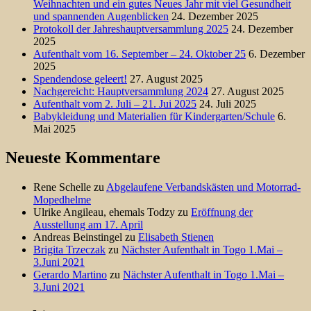
Weihnachten und ein gutes Neues Jahr mit viel Gesundheit
und spannenden Augenblicken
24. Dezember 2025
Protokoll der Jahreshauptversammlung 2025
24. Dezember
2025
Aufenthalt vom 16. September – 24. Oktober 25
6. Dezember
2025
Spendendose geleert!
27. August 2025
Nachgereicht: Hauptversammlung 2024
27. August 2025
Aufenthalt vom 2. Juli – 21. Jui 2025
24. Juli 2025
Babykleidung und Materialien für Kindergarten/Schule
6.
Mai 2025
Neueste Kommentare
Rene Schelle
zu
Abgelaufene Verbandskästen und Motorrad-
Mopedhelme
Ulrike Angileau, ehemals Todzy
zu
Eröffnung der
Ausstellung am 17. April
Andreas Beinstingel
zu
Elisabeth Stienen
Brigita Trzeczak
zu
Nächster Aufenthalt in Togo 1.Mai –
3.Juni 2021
Gerardo Martino
zu
Nächster Aufenthalt in Togo 1.Mai –
3.Juni 2021