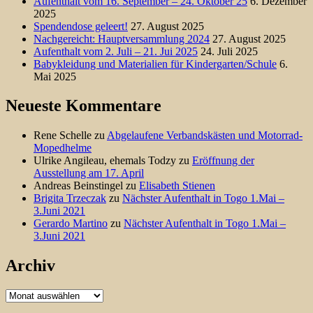
Aufenthalt vom 16. September – 24. Oktober 25
6. Dezember
2025
Spendendose geleert!
27. August 2025
Nachgereicht: Hauptversammlung 2024
27. August 2025
Aufenthalt vom 2. Juli – 21. Jui 2025
24. Juli 2025
Babykleidung und Materialien für Kindergarten/Schule
6.
Mai 2025
Neueste Kommentare
Rene Schelle
zu
Abgelaufene Verbandskästen und Motorrad-
Mopedhelme
Ulrike Angileau, ehemals Todzy
zu
Eröffnung der
Ausstellung am 17. April
Andreas Beinstingel
zu
Elisabeth Stienen
Brigita Trzeczak
zu
Nächster Aufenthalt in Togo 1.Mai –
3.Juni 2021
Gerardo Martino
zu
Nächster Aufenthalt in Togo 1.Mai –
3.Juni 2021
Archiv
Archiv