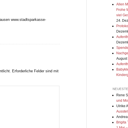
Allen M
Frohe W
viel G
hausen www.stadtsparkasse-
24. De
Protok
Dezemb
Aufenth
Dezemb
Spende
Nachge
August
Aufenth
Babykle
tlicht.
Erforderliche Felder sind mit
Kinder
NEUEST
Rene S
und Mo
Ulrike 
Ausstel
Andreas
Brigita
1.Mai –