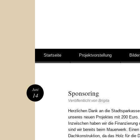
Springe zum Inhalt
Startseite
Projektvorstellung
Bilder
Juni
Sponsoring
14
Veröffentlicht von
Brigita
Herzlichen Dank an die Stadtsparkasse
unseres neuen Projektes mit 200 Euro.
Inzwischen haben wir die Finanzierung
sind wir bereits beim Mauerwerk. Einen
Dachkonstruktion, da das Holz für die D