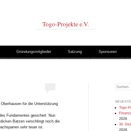
Togo-Projekte e.V.
Gründungsmitglieder
Satzung
Sponsoren
Suchen
NEUESTE
 Oberhausen für die Unterstützung
Togo-Pr
Finanzi
 des Fundamentes gesichert. Nun
2026
 dicken Batzen verschlingt noch die
30. De
achsparren sehr teuer ist.
2026