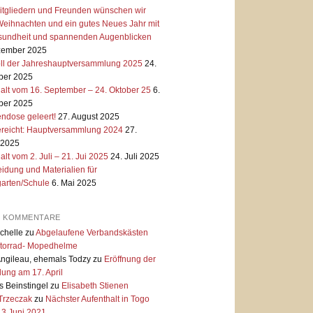
itgliedern und Freunden wünschen wir
eihnachten und ein gutes Neues Jahr mit
esundheit und spannenden Augenblicken
zember 2025
oll der Jahreshauptversammlung 2025
24.
er 2025
alt vom 16. September – 24. Oktober 25
6.
er 2025
ndose geleert!
27. August 2025
reicht: Hauptversammlung 2024
27.
 2025
alt vom 2. Juli – 21. Jui 2025
24. Juli 2025
idung und Materialien für
garten/Schule
6. Mai 2025
E KOMMENTARE
chelle
zu
Abgelaufene Verbandskästen
torrad- Mopedhelme
Angileau, ehemals Todzy
zu
Eröffnung der
lung am 17. April
 Beinstingel
zu
Elisabeth Stienen
 Trzeczak
zu
Nächster Aufenthalt in Togo
 3.Juni 2021