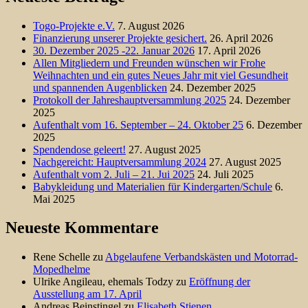
Togo-Projekte e.V.
7. August 2026
Finanzierung unserer Projekte gesichert.
26. April 2026
30. Dezember 2025 -22. Januar 2026
17. April 2026
Allen Mitgliedern und Freunden wünschen wir Frohe
Weihnachten und ein gutes Neues Jahr mit viel Gesundheit
und spannenden Augenblicken
24. Dezember 2025
Protokoll der Jahreshauptversammlung 2025
24. Dezember
2025
Aufenthalt vom 16. September – 24. Oktober 25
6. Dezember
2025
Spendendose geleert!
27. August 2025
Nachgereicht: Hauptversammlung 2024
27. August 2025
Aufenthalt vom 2. Juli – 21. Jui 2025
24. Juli 2025
Babykleidung und Materialien für Kindergarten/Schule
6.
Mai 2025
Neueste Kommentare
Rene Schelle
zu
Abgelaufene Verbandskästen und Motorrad-
Mopedhelme
Ulrike Angileau, ehemals Todzy
zu
Eröffnung der
Ausstellung am 17. April
Andreas Beinstingel
zu
Elisabeth Stienen