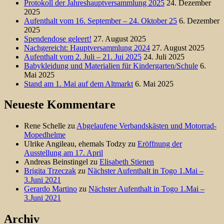
Protokoll der Jahreshauptversammlung 2025
24. Dezember
2025
Aufenthalt vom 16. September – 24. Oktober 25
6. Dezember
2025
Spendendose geleert!
27. August 2025
Nachgereicht: Hauptversammlung 2024
27. August 2025
Aufenthalt vom 2. Juli – 21. Jui 2025
24. Juli 2025
Babykleidung und Materialien für Kindergarten/Schule
6.
Mai 2025
Stand am 1. Mai auf dem Altmarkt
6. Mai 2025
Neueste Kommentare
Rene Schelle
zu
Abgelaufene Verbandskästen und Motorrad-
Mopedhelme
Ulrike Angileau, ehemals Todzy
zu
Eröffnung der
Ausstellung am 17. April
Andreas Beinstingel
zu
Elisabeth Stienen
Brigita Trzeczak
zu
Nächster Aufenthalt in Togo 1.Mai –
3.Juni 2021
Gerardo Martino
zu
Nächster Aufenthalt in Togo 1.Mai –
3.Juni 2021
Archiv