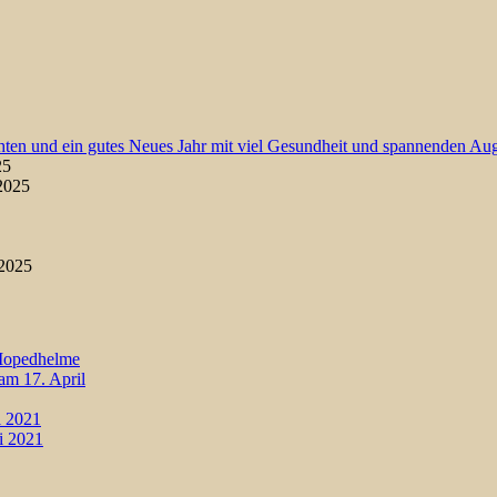
ten und ein gutes Neues Jahr mit viel Gesundheit und spannenden Au
25
2025
 2025
 Mopedhelme
am 17. April
i 2021
i 2021