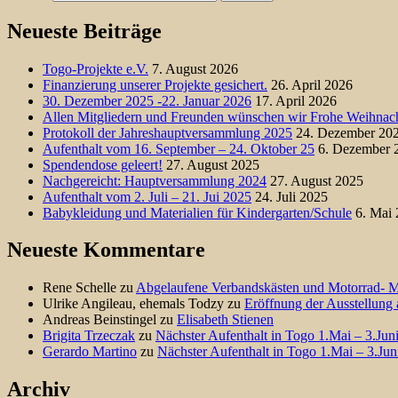
Neueste Beiträge
Togo-Projekte e.V.
7. August 2026
Finanzierung unserer Projekte gesichert.
26. April 2026
30. Dezember 2025 -22. Januar 2026
17. April 2026
Allen Mitgliedern und Freunden wünschen wir Frohe Weihnach
Protokoll der Jahreshauptversammlung 2025
24. Dezember 20
Aufenthalt vom 16. September – 24. Oktober 25
6. Dezember 
Spendendose geleert!
27. August 2025
Nachgereicht: Hauptversammlung 2024
27. August 2025
Aufenthalt vom 2. Juli – 21. Jui 2025
24. Juli 2025
Babykleidung und Materialien für Kindergarten/Schule
6. Mai
Neueste Kommentare
Rene Schelle
zu
Abgelaufene Verbandskästen und Motorrad-
Ulrike Angileau, ehemals Todzy
zu
Eröffnung der Ausstellung 
Andreas Beinstingel
zu
Elisabeth Stienen
Brigita Trzeczak
zu
Nächster Aufenthalt in Togo 1.Mai – 3.Jun
Gerardo Martino
zu
Nächster Aufenthalt in Togo 1.Mai – 3.Jun
Archiv