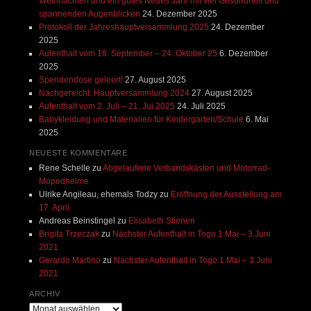
Weihnachten und ein gutes Neues Jahr mit viel Gesundheit und
spannenden Augenblicken
24. Dezember 2025
Protokoll der Jahreshauptversammlung 2025
24. Dezember
2025
Aufenthalt vom 16. September – 24. Oktober 25
6. Dezember
2025
Spendendose geleert!
27. August 2025
Nachgereicht: Hauptversammlung 2024
27. August 2025
Aufenthalt vom 2. Juli – 21. Jui 2025
24. Juli 2025
Babykleidung und Materialien für Kindergarten/Schule
6. Mai
2025
NEUESTE KOMMENTARE
Rene Schelle
zu
Abgelaufene Verbandskästen und Motorrad-
Mopedhelme
Ulrike Angileau, ehemals Todzy
zu
Eröffnung der Ausstellung am
17. April
Andreas Beinstingel
zu
Elisabeth Stienen
Brigita Trzeczak
zu
Nächster Aufenthalt in Togo 1.Mai – 3.Juni
2021
Gerardo Martino
zu
Nächster Aufenthalt in Togo 1.Mai – 3.Juni
2021
ARCHIV
Archiv