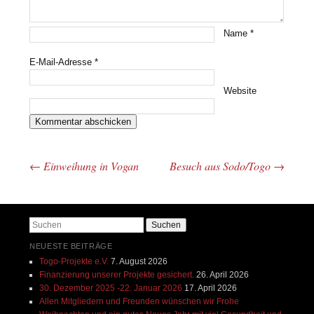
Name
*
E-Mail-Adresse
*
Website
←
Einweihung in Vogan
Besuch aus Sodo/Togo
→
Beitrags-Navigation
Suchen
NEUESTE BEITRÄGE
Togo-Projekte e.V.
7. August 2026
Finanzierung unserer Projekte gesichert.
26. April 2026
30. Dezember 2025 -22. Januar 2026
17. April 2026
Allen Mitgliedern und Freunden wünschen wir Frohe