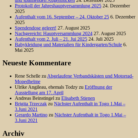
und spannenden Augenblicken
24. Dezember 2025
Protokoll der Jahreshauptversammlung 2025
24. Dezember
2025
Aufenthalt vom 16. September – 24. Oktober 25
6. Dezember
2025
Spendendose geleert!
27. August 2025
Nachgereicht: Hauptversammlung 2024
27. August 2025
Aufenthalt vom 2. Juli – 21. Jui 2025
24. Juli 2025
Babykleidung und Materialien für Kindergarten/Schule
6.
Mai 2025
Neueste Kommentare
Rene Schelle
zu
Abgelaufene Verbandskästen und Motorrad-
Mopedhelme
Ulrike Angileau, ehemals Todzy
zu
Eröffnung der
Ausstellung am 17. April
Andreas Beinstingel
zu
Elisabeth Stienen
Brigita Trzeczak
zu
Nächster Aufenthalt in Togo 1.Mai –
3.Juni 2021
Gerardo Martino
zu
Nächster Aufenthalt in Togo 1.Mai –
3.Juni 2021
Archiv