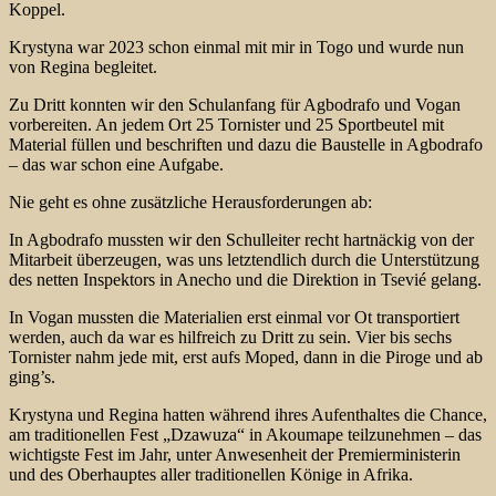
Koppel.
Krystyna war 2023 schon einmal mit mir in Togo und wurde nun
von Regina begleitet.
Zu Dritt konnten wir den Schulanfang für Agbodrafo und Vogan
vorbereiten. An jedem Ort 25 Tornister und 25 Sportbeutel mit
Material füllen und beschriften und dazu die Baustelle in Agbodrafo
– das war schon eine Aufgabe.
Nie geht es ohne zusätzliche Herausforderungen ab:
In Agbodrafo mussten wir den Schulleiter recht hartnäckig von der
Mitarbeit überzeugen, was uns letztendlich durch die Unterstützung
des netten Inspektors in Anecho und die Direktion in Tsevié gelang.
In Vogan mussten die Materialien erst einmal vor Ot transportiert
werden, auch da war es hilfreich zu Dritt zu sein. Vier bis sechs
Tornister nahm jede mit, erst aufs Moped, dann in die Piroge und ab
ging’s.
Krystyna und Regina hatten während ihres Aufenthaltes die Chance,
am traditionellen Fest „Dzawuza“ in Akoumape teilzunehmen – das
wichtigste Fest im Jahr, unter Anwesenheit der Premierministerin
und des Oberhauptes aller traditionellen Könige in Afrika.