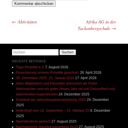
←
Aktivitäten
Afrika AG in der
Beitrags-Navigation
Tackenbergschule
→
Suchen
NEUESTE BEITRÄGE
Togo-Projekte e.V.
7. August 2026
Finanzierung unserer Projekte gesichert.
26. April 2026
30. Dezember 2025 -22. Januar 2026
17. April 2026
Allen Mitgliedern und Freunden wünschen wir Frohe
Weihnachten und ein gutes Neues Jahr mit viel Gesundheit und
spannenden Augenblicken
24. Dezember 2025
Protokoll der Jahreshauptversammlung 2025
24. Dezember
2025
Aufenthalt vom 16. September – 24. Oktober 25
6. Dezember
2025
Spendendose geleert!
27. August 2025
Nachgereicht: Hauptversammlung 2024
27. August 2025