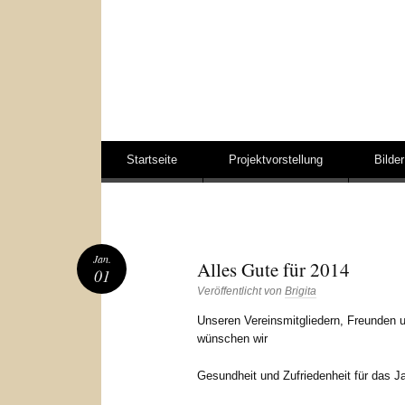
Springe zum Inhalt
Startseite
Projektvorstellung
Bilder
Jan.
Alles Gute für 2014
01
Veröffentlicht von
Brigita
Unseren Vereinsmitgliedern, Freunden 
wünschen wir
Gesundheit und Zufriedenheit für das J