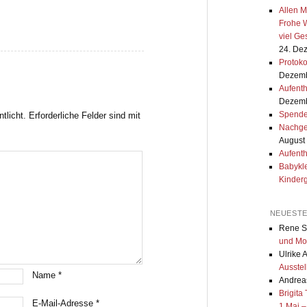
Allen M
Frohe W
viel G
24. De
Protok
Dezemb
Aufenth
Dezemb
Spende
tlicht.
Erforderliche Felder sind mit
Nachge
August
Aufenth
Babykle
Kinder
NEUEST
Rene S
und Mo
Ulrike 
Ausstel
Name
*
Andreas
Brigita
E-Mail-Adresse
*
1.Mai –