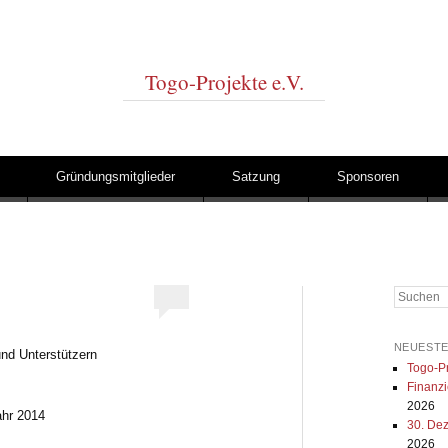
Togo-Projekte e.V.
Gründungsmitglieder
Satzung
Sponsoren
Suchen
NEUESTE
und Unterstützern
Togo-Pr
Finanzi
2026
ahr 2014
30. De
2026