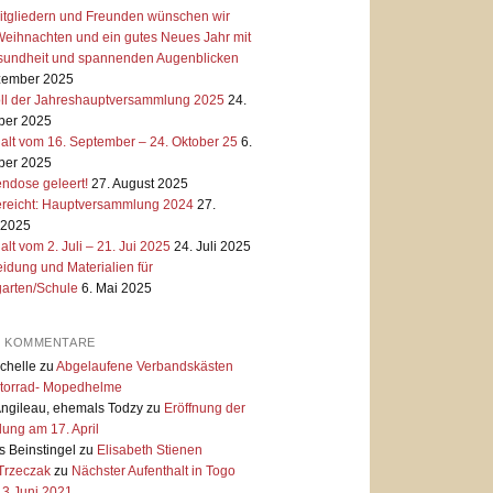
itgliedern und Freunden wünschen wir
eihnachten und ein gutes Neues Jahr mit
esundheit und spannenden Augenblicken
zember 2025
oll der Jahreshauptversammlung 2025
24.
er 2025
alt vom 16. September – 24. Oktober 25
6.
er 2025
ndose geleert!
27. August 2025
reicht: Hauptversammlung 2024
27.
 2025
alt vom 2. Juli – 21. Jui 2025
24. Juli 2025
idung und Materialien für
garten/Schule
6. Mai 2025
E KOMMENTARE
chelle
zu
Abgelaufene Verbandskästen
torrad- Mopedhelme
Angileau, ehemals Todzy
zu
Eröffnung der
lung am 17. April
 Beinstingel
zu
Elisabeth Stienen
 Trzeczak
zu
Nächster Aufenthalt in Togo
 3.Juni 2021