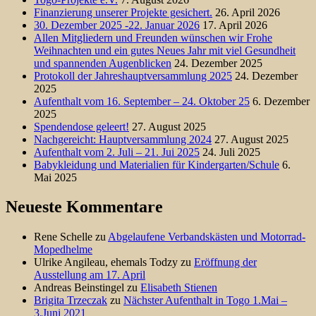
Finanzierung unserer Projekte gesichert.
26. April 2026
30. Dezember 2025 -22. Januar 2026
17. April 2026
Allen Mitgliedern und Freunden wünschen wir Frohe
Weihnachten und ein gutes Neues Jahr mit viel Gesundheit
und spannenden Augenblicken
24. Dezember 2025
Protokoll der Jahreshauptversammlung 2025
24. Dezember
2025
Aufenthalt vom 16. September – 24. Oktober 25
6. Dezember
2025
Spendendose geleert!
27. August 2025
Nachgereicht: Hauptversammlung 2024
27. August 2025
Aufenthalt vom 2. Juli – 21. Jui 2025
24. Juli 2025
Babykleidung und Materialien für Kindergarten/Schule
6.
Mai 2025
Neueste Kommentare
Rene Schelle
zu
Abgelaufene Verbandskästen und Motorrad-
Mopedhelme
Ulrike Angileau, ehemals Todzy
zu
Eröffnung der
Ausstellung am 17. April
Andreas Beinstingel
zu
Elisabeth Stienen
Brigita Trzeczak
zu
Nächster Aufenthalt in Togo 1.Mai –
3.Juni 2021